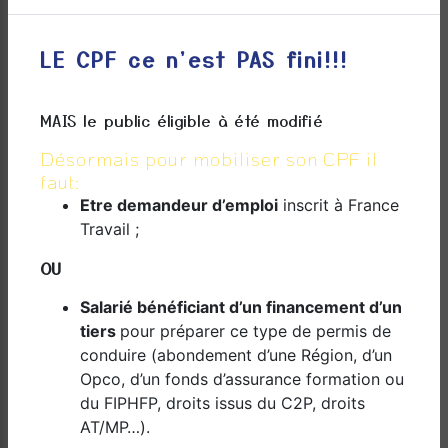
instructeurs vous guideront à travers différents
types de routes et de conditions de circulation,
vous aidant à acquérir l'expérience et la
LE CPF ce n'est PAS fini!!!
confiance nécessaires pour réussir votre examen
pratique de l'auto-école.
MAIS le public éligible à été modifié
Préparation à l'examen :
Désormais pour mobiliser son CPF il
Nous vous préparerons également à passer votre
faut:
examen pratique de l'auto-école. Nos instructeurs
vous donneront des conseils et des techniques
Etre demandeur d’emploi
inscrit à France
pour vous aider à réussir votre examen du
Travail ;
premier coup. Notre objectif est de vous préparer
OU
à devenir un conducteur sûr et compétent sur les
routes.
Salarié bénéficiant d’un financement d’un
CONCLUSION : DOM CONDUITE, VOTRE
tiers
pour préparer ce type de permis de
PARTENAIRE DE CONFIANCE POUR L'AUTO-
conduire (abondement d’une Région, d’un
ÉCOLE À MOUFIA
Opco, d’un fonds d’assurance formation ou
du FIPHFP, droits issus du C2P, droits
Que vous soyez un débutant cherchant à obtenir
AT/MP…).
votre premier permis de conduire ou un