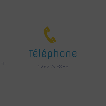
Téléphone
nt-
02 62 29 38 85