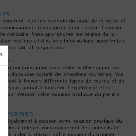
es :
 couvrent tous les aspects du code de la route et
 connaissances nécessaires pour réussir l'examen
de conduire. Vous apprendrez les règles de la
isation routière et d'autres informations importantes
ucteur sûr et responsable.
×
es :
 sont conçues pour vous aider à développer vos
ite dans une variété de situations routières. Nos
deront à travers différents types de routes et de
ion, vous aidant à acquérir l'expérience et la
s pour réussir votre examen pratique du permis
 l'examen :
ns également à passer votre examen pratique du
Nos instructeurs vous donneront des conseils et
vous aider à réussir votre examen du premier