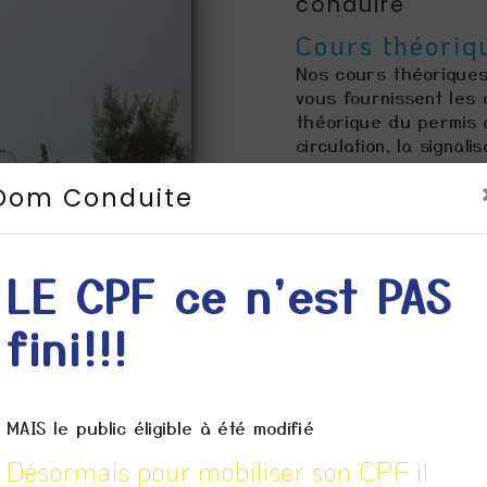
conduire
Cours théoriqu
Nos cours théoriques
vous fournissent les
théorique du permis 
circulation, la signal
pour devenir un cond
Dom Conduite
Leçons pratiqu
Nos leçons pratiques
compétences de condu
LE CPF ce n'est PAS
instructeurs vous gui
conditions de circulat
fini!!!
confiance nécessaire
de conduire.
Préparation à
MAIS le public éligible à été modifié
Nous vous préparero
permis de conduire. 
Désormais pour mobiliser son CPF il
des techniques pour 