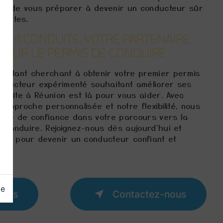
 est de vous préparer à devenir un conducteur sûr
routes.
DOM CONDUITE, VOTRE PARTENAIRE
POUR LE PERMIS DE CONDUIRE
butant cherchant à obtenir votre premier permis
nducteur expérimenté souhaitant améliorer ses
duite à Réunion est là pour vous aider. Avec
e approche personnalisée et notre flexibilité, nous
ire de confiance dans votre parcours vers la
 conduire. Rejoignez-nous dès aujourd'hui et
ge pour devenir un conducteur confiant et
ge
plus
Contactez-nous