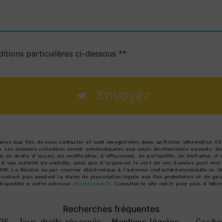
itions particulières ci-dessous **
Envoyer
res aux fins de vous contacter et sont enregistrées dans un fichier informatisé. E
. Les données collectées seront communiquées aux seuls destinataires suivants: Do
de droits d’accès, de rectification, d’effacement, de portabilité, de limitation, d’
 d’une autorité de contrôle, ainsi que d’organiser le sort de vos données post-mor
490, La Réunion ou par courrier électronique à l'adresse contact@domconduite.re. Un
ontact puis pendant la durée de prescription légale aux fins probatoires et de gesti
disponible à cette adresse:
Bloctel.gouv.fr
. Consultez le site cnil.fr pour plus d’info
Recherches fréquentes
26 - Tous droits réservés -
Mentions légales
-
Gestio