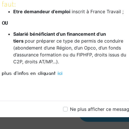
faut:
coup. Notre objectif
et compétent sur les 
Etre demandeur d’emploi
inscrit à France Travail ;
CONCLUSION : 
OU
DE CONFIANCE 
Salarié bénéficiant d’un financement d’un
tiers
pour préparer ce type de permis de conduire
Que vous soyez un dé
de conduire ou un co
(abondement d’une Région, d’un Opco, d’un fonds
compétences, Dom Con
d’assurance formation ou du FIPHFP, droits issus du
notre expertise, notr
C2P, droits AT/MP…).
sommes votre partena
plus d'infos en cliquant
ici
réussite au permis de
commencez votre voya
responsable.
Ne plus afficher ce messa
En savoir 