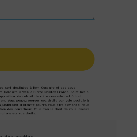
lles sont destinées à Dom Conduite et ses sous-
m Conduite 3 Avenue Pierre Mendes France, Saint-Denis
opposition, de retrait de votre consentement à tout
tem. Vous pouvez exercer ces droits par voie postale à
 justificatif d'identité pourra vous être demandé. Nous
on des contentieux. Vous avez le droit de vous inscrire
rmations sur vos droits.
n des cookies