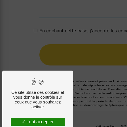
En cochant cette case, j'accepte les cond
** Les données personnelles communiquées sont nécessai
traitants dans le seul but de répondre à votre message
97490, La Réunion contact@domconduite.re. Vous disposez 
Ce site utilise des cookies et
moment et du droit d’introduire une réclamation auprès
vous donne le contrôle sur
l'adresse 3 Avenue Pierre Mendes France, Saint-Denis 97
conservons vos données pendant la période de prise de c
ceux que vous souhaitez
sur la liste d'opposition au démarchage téléphonique, 
activer
Tout accepter
©
Vistalid
- 20