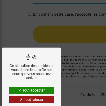
En cochant cette case, j'accepte les cond
** Les données personnelles communiquées sont nécessai
traitants dans le seul but de répondre à votre message
97490, La Réunion contact@domconduite.re. Vous disposez 
Ce site utilise des cookies et
moment et du droit d’introduire une réclamation auprès
vous donne le contrôle sur
l'adresse 3 Avenue Pierre Mendes France, Saint-Denis 97
conservons vos données pendant la période de prise de c
ceux que vous souhaitez
sur la liste d'opposition au démarchage téléphonique, 
activer
Tout accepter
©
Vistalid
- 20
Tout refuser