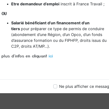
Etre demandeur d’emploi
inscrit à France Travail ;
CONCLUSION : 
DE CONFIANCE 
OU
Salarié bénéficiant d’un financement d’un
Que vous soyez un dé
de conduire ou un co
tiers
pour préparer ce type de permis de conduire
compétences, Dom Con
(abondement d’une Région, d’un Opco, d’un fonds
expertise, notre appr
d’assurance formation ou du FIPHFP, droits issus du
sommes votre partena
C2P, droits AT/MP…).
réussite au permis de
plus d'infos en cliquant
ici
commencez votre voya
responsable.
En savoir 
Ne plus afficher ce messa