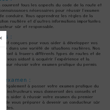
 couvrent tous les aspects du code de la route et
 connaissances nécessaires pour réussir l'examen
de conduire. Vous apprendrez les règles de la
isation routière et d'autres informations importantes
ucteur sûr et responsable.
es :
×
 sont conçues pour vous aider à développer vos
ite dans une variété de situations routières. Nos
deront à travers différents types de routes et de
ion, vous aidant à acquérir l'expérience et la
s pour réussir votre examen pratique du permis
 l'examen :
ns également à passer votre examen pratique du
Nos instructeurs vous donneront des conseils et
vous aider à réussir votre examen du premier
 est de vous préparer à devenir un conducteur sûr
routes.