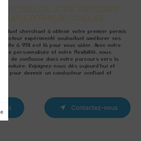
DOM CONDUITE, VOTRE PARTENAIRE
POUR LE PERMIS DE CONDUIRE
butant cherchant à obtenir votre premier permis
nducteur expérimenté souhaitant améliorer ses
duite à 974 est là pour vous aider. Avec notre
oche personnalisée et notre flexibilité, nous
ire de confiance dans votre parcours vers la
 conduire. Rejoignez-nous dès aujourd'hui et
ge pour devenir un conducteur confiant et
plus
Contactez-nous
ge