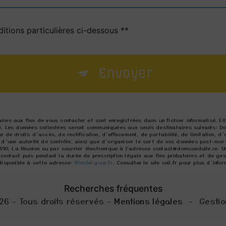
itions particulières ci-dessous **
Envoyer
res aux fins de vous contacter et sont enregistrées dans un fichier informatisé. E
. Les données collectées seront communiquées aux seuls destinataires suivants: Do
de droits d’accès, de rectification, d’effacement, de portabilité, de limitation, d’
 d’une autorité de contrôle, ainsi que d’organiser le sort de vos données post-mor
490, La Réunion ou par courrier électronique à l'adresse contact@domconduite.re. Un
ontact puis pendant la durée de prescription légale aux fins probatoires et de gesti
disponible à cette adresse:
Bloctel.gouv.fr
. Consultez le site cnil.fr pour plus d’info
Recherches fréquentes
26 - Tous droits réservés -
Mentions légales
-
Gestio