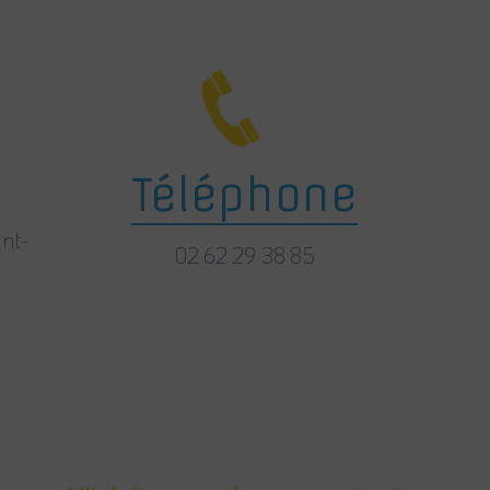
Téléphone
nt-
02 62 29 38 85