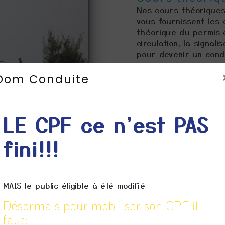
Nos cours théoriques
vous fournissent les
théorique du permis 
circulation, la signal
pour devenir un cond
Leçons pratiqu
Dom Conduite
Nos leçons pratiques
compétences de condu
instructeurs vous gui
LE CPF ce n'est PAS
conditions de circulat
confiance nécessaire
fini!!!
de conduire.
Préparation à
Nous vous préparero
MAIS le public éligible à été modifié
permis de conduire. 
des techniques pour 
Désormais pour mobiliser son CPF il
coup. Notre objectif
faut:
et compétent sur les 