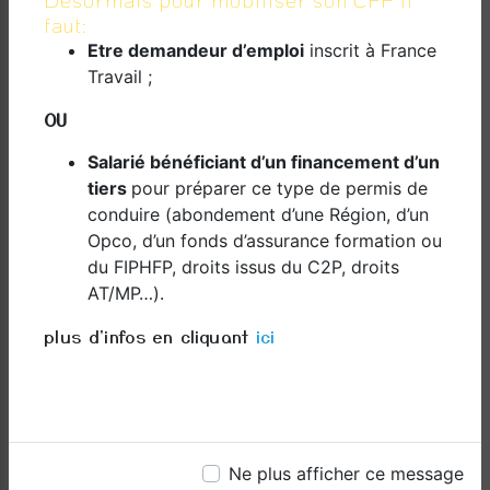
PARTENAIRE POUR MAÎTRISER LE CODE DE LA
faut:
ROUTE
Etre demandeur d’emploi
inscrit à France
Travail ;
Que vous soyez un débutant cherchant à obtenir
votre premier permis de conduire ou un
OU
conducteur expérimenté cherchant à rafraîchir
ses connaissances sur le code de la route, Dom
Salarié bénéficiant d’un financement d’un
Conduite à Sainte-Clotilde est là pour vous aider.
tiers
pour préparer ce type de permis de
Avec nos cours théoriques complets, notre
conduire (abondement d’une Région, d’un
formation pratique sur le terrain et notre
Opco, d’un fonds d’assurance formation ou
préparation à l'examen, nous sommes votre
du FIPHFP, droits issus du C2P, droits
partenaire pour maîtriser le code de la route et
AT/MP…).
réussir votre examen de conduite. Rejoignez-nous
dès aujourd'hui et commencez votre voyage pour
plus d'infos en cliquant
ici
devenir un conducteur confiant et responsable.
En savoir plus
Ne plus afficher ce message