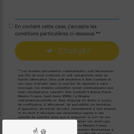
En cochant cette case, j'accepte les
conditions particulières ci-dessous **
Envoyer
** Les données personnelles communiquées sont nécessaires
aux fins de vous contacter et sont enregistrées dans un
fichier informatisé. Elles sont destinées à Dom Conduite et
ses sous-traitants dans le seul but de répondre à votre
message. Les données collectées seront communiquées aux
seuls destinataires suivants: Dom Conduite 3 Avenue Pierre
Mendes France, Saint-Denis 97490, La Réunion
contact@domconduite.re. Vous disposez de droits d’accès,
de rectification, d’effacement, de portabilité, de limitation,
d’opposition, de retrait de votre consentement à tout moment
et du droit d’introduire une réclamation auprès d’une
autorité de contrôle, ainsi que d’organiser le sort de vos
données post-mortem. Vous pouvez exercer ces droits par
voie postale à l'adresse 3 Avenue Pierre Mendes France,
Saint-Denis 97490, La Réunion ou par courrier électronique à
l'adresse contact@domconduite.re. Un justificatif d'identité