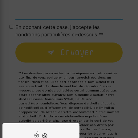
En cochant cette case, j'accepte les
conditions particulières ci-dessous **
Envoyer
** Les données personnelles communiquées sont nécessaires
aux fins de vous contacter et sont enregistrées dans un
fichier informatisé. Elles sont destinées à Dom Conduite et
ses sous-traitants dans le seul but de répondre à votre
message. Les données collectées seront communiquées aux
seuls destinataires suivants: Dom Conduite 3 Avenue Pierre
Mendes France, Saint-Denis 97490, La Réunion
contact@domconduite.re. Vous disposez de droits d’accès,
de rectification, d’effacement, de portabilité, de limitation,
d’opposition, de retrait de votre consentement à tout moment
et du droit d’introduire une réclamation auprès d’une
autorité de contrôle, ainsi que d’organiser le sort de vos
données post-mortem. Vous pouvez exercer ces droits par
voie postale à l'adresse 3 Avenue Pierre Mendes France,
Saint-Denis 97490, La Réunion ou par courrier électronique à
l'adresse contact@domconduite.re. Un justificatif d'identité