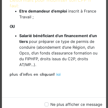
PARTENAIRE POUR MAÎTRISER LE CODE DE LA
faut:
ROUTE
Etre demandeur d’emploi
inscrit à France
Travail ;
Que vous soyez un débutant cherchant à obtenir
votre premier permis de conduire ou un
OU
conducteur expérimenté cherchant à rafraîchir
ses connaissances sur le code de la route, Dom
Salarié bénéficiant d’un financement d’un
Conduite à Bois De Nèfles est là pour vous aider.
tiers
pour préparer ce type de permis de
Avec nos cours théoriques complets, notre
conduire (abondement d’une Région, d’un
formation pratique sur le terrain et notre
Opco, d’un fonds d’assurance formation ou
préparation à l'examen, nous sommes votre
du FIPHFP, droits issus du C2P, droits
partenaire pour maîtriser le code de la route et
AT/MP…).
réussir votre examen de conduite. Rejoignez-nous
dès aujourd'hui et commencez votre voyage pour
plus d'infos en cliquant
ici
devenir un conducteur confiant et responsable.
En savoir plus
Ne plus afficher ce message