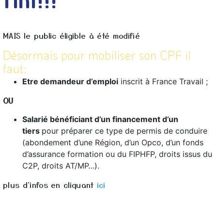
fini!!!
Nos leçons pratiques
conducteurs de mettr
des cours théoriques
MAIS le public éligible à été modifié
chaque élève pour d
une variété de situati
Désormais pour mobiliser son CPF il
autoroute et dans des
faut:
Accompagneme
Etre demandeur d’emploi
inscrit à France Travail ;
Chez Dom Conduite, n
OU
accompagnement pers
instructeurs et accom
Salarié bénéficiant d’un financement d’un
avec chaque élève pou
tiers
pour préparer ce type de permis de conduire
soutien nécessaire po
(abondement d’une Région, d’un Opco, d’un fonds
d’assurance formation ou du FIPHFP, droits issus du
Conclusion : D
C2P, droits AT/MP…).
la conduite a
La conduite accompa
plus d'infos en cliquant
ici
d'obtention du permi
opportunité précieuse
d'un conducteur expé