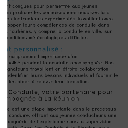
 sont conçues pour permettre aux jeunes
e en pratique les connaissances acquises lors
. Nos instructeurs expérimentés travaillent avec
évelopper leurs compétences de conduite dans
ons routières, y compris la conduite en ville, sur
 conditions météorologiques difficiles.
nt personnalisé :
ous comprenons l'importance d'un
onnalisé pendant la conduite accompagnée. Nos
pagnateurs travaillent en étroite collaboration
r identifier leurs besoins individuels et fournir le
ur les aider à réussir leur formation.
om Conduite, votre partenaire pour
ccompagnée à La Réunion
gnée est une étape importante dans le processus
s de conduire, offrant aux jeunes conducteurs une
 d'acquérir de l'expérience sous la supervision
rimenté. Chez Dom Conduite à La Réunion, nous