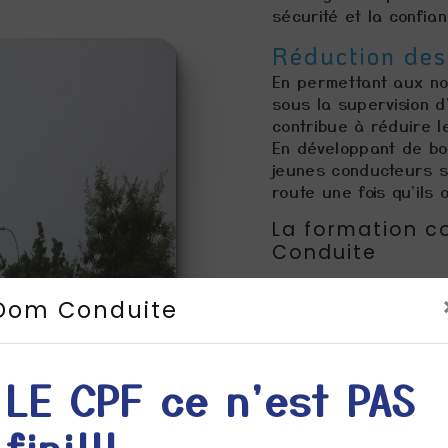
sécurité et la confia
Réduction des 
En permettant aux no
sous la supervision 
contribue à réduire l
En développant de bo
jeunes conducteurs s
route une fois qu'ils
La formation 
Conduite
Cours théoriqu
Dom Conduite
Nos cours théoriques
responsable et sûre, 
panneaux de signalisa
également des conseil
LE CPF ce n'est PAS
décisions en situation
Leçons pratiqu