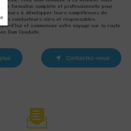
 une formation complète et professionnelle pour
ducteurs à développer leurs compétences de
ge
r des conducteurs sûrs et responsables.
ujourd'hui et commencez votre voyage sur la route
vec Dom Conduite.
plus
Contactez-nous